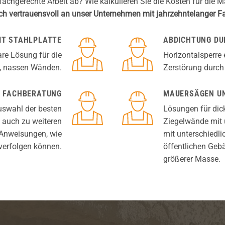
fachgerechte Arbeit ab? Wie kalkulieren Sie die Kosten für die 
ch vertrauensvoll an unser Unternehmen mit jahrzehntelanger 
IT STAHLPLATTE
ABDICHTUNG DU
are Lösung für die
Horizontalsperre
n, nassen Wänden.
Zerstörung durch
FACHBERATUNG
MAUERSÄGEN UN
Auswahl der besten
Lösungen für dic
 auch zu weiteren
Ziegelwände mit 
 Anweisungen, wie
mit unterschiedli
verfolgen können.
öffentlichen Geb
größerer Masse.